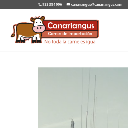
922 384 996
canariangus@canariangus.com